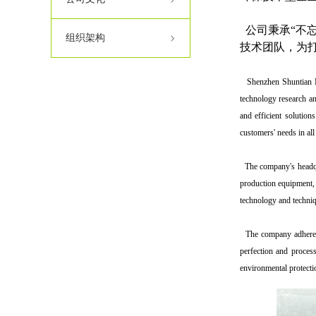
公司秉承“不
组织架构
技术团队，为
Shenzhen Shuntian En
technology research a
and efficient solution
customers' needs in all
The company's headqua
production equipment, 
technology and techniq
The company adheres to
perfection and process
environmental protectio