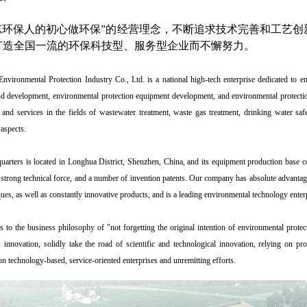
忘环保人的初心做环保”的经营理念，不断追求技术完善和工艺创
打造全国一流的环保科技型、服务型企业而不懈努力。
vironmental Protection Industry Co., Ltd. is a national high-tech enterprise dedicated to en
nd development, environmental protection equipment development, and environmental protecti
s and services in the fields of wastewater treatment, waste gas treatment, drinking water safet
 aspects.
rters is located in Longhua District, Shenzhen, China, and its equipment production base c
strong technical force, and a number of invention patents. Our company has absolute advantage
ues, as well as constantly innovative products, and is a leading environmental technology enter
 the business philosophy of "not forgetting the original intention of environmental protect
 innovation, solidly take the road of scientific and technological innovation, relying on pr
n technology-based, service-oriented enterprises and unremitting efforts.