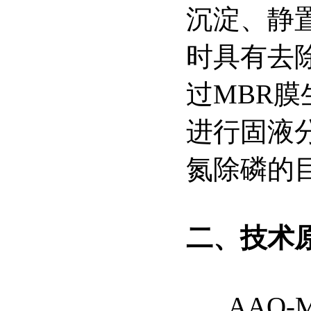
沉淀、静
时具有去
过MBR
进行固液
氮除磷的
二、技术
AAO-