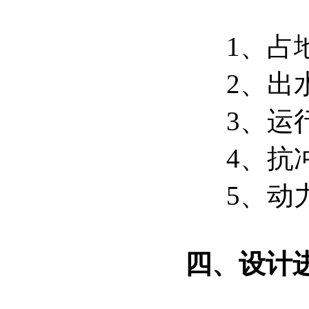
1、占地
2、出水
3、运行
4、抗冲
5、动力
四、设计