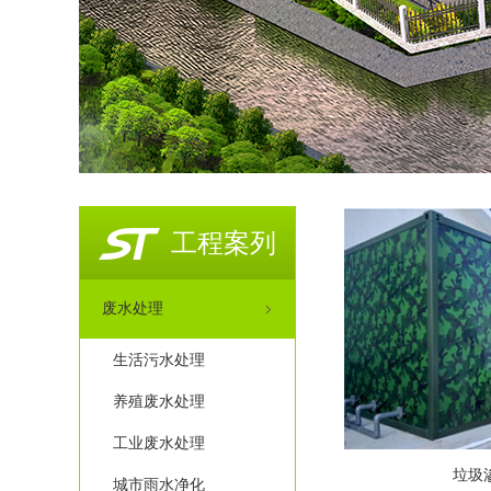
工程案列
废水处理
生活污水处理
养殖废水处理
工业废水处理
垃圾
城市雨水净化