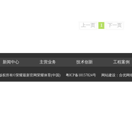
上一页
1
下一页
新闻中心
主营业务
技术创新
工程案例
版权所有©荣耀最新官网荣耀体育(中国)
粤ICP备18157824号
网站建设：合优网