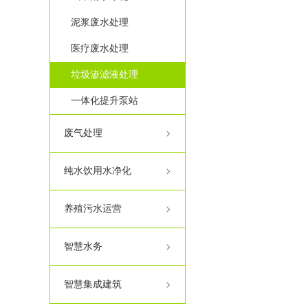
泥浆废水处理
医疗废水处理
垃圾渗滤液处理
一体化提升泵站
废气处理
纯水饮用水净化
养殖污水运营
智慧水务
智慧集成建筑