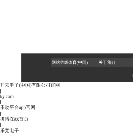
网站荣耀体育(中国)
关于我们
开云电子(中国)有限公司官网
|
ky.com
|
乐动平台app官网
|
拼搏在线首页
|
乐竞电子